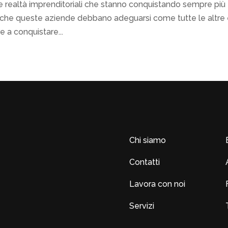
 realtà imprenditoriali che stanno conquistando sempre più
ora, che queste aziende debbano adeguarsi come tutte le altre
e a conquistare...
Chi siamo
Contatti
Lavora con noi
Servizi