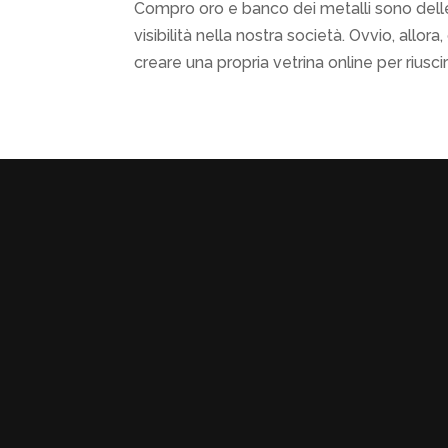
Compro oro e banco dei metalli sono delle
visibilità nella nostra società. Ovvio, all
creare una propria vetrina online per riuscir