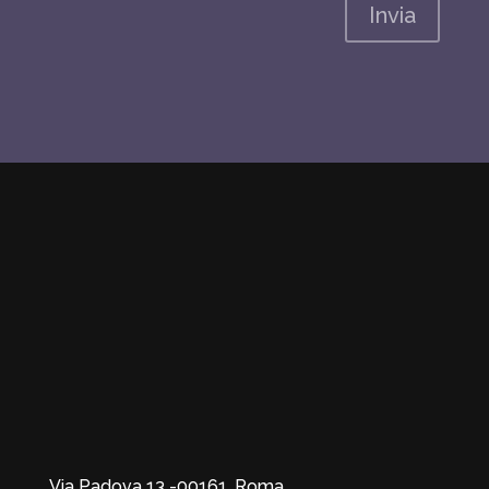
Invia
Via Padova 13 -00161, Roma