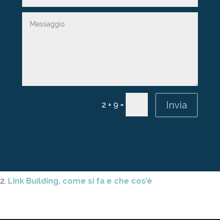
Invia
=
2 + 9
Articoli Correlati:
SEO: come funziona l’ottimizzazione per i motori di
ricerca
Link Building, come si fa e che cos’è